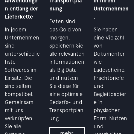
Anwendunge
Transportpla
in Ihrem
n entlang der
nung
Unternehmen
Lieferkette
.
Daten sind
In jedem
das Gold von
Sie haben
Unternehmen
morgen.
eine Vielzahl
sind
Speichern Sie
von
unterschiedlic
alle relevanten
Dokumenten
hste
Informationen
wie
Softwares im
als Big Data
Ladescheine,
Einsatz. Die
und nutzen
Frachtbriefe
sind selten
Sie diese für
und
kompatibel.
eine optimale
Begleitpapier
Gemeinsam
Bedarfs- und
e in
mit uns
Transportplan
physischer
verknüpfen
ung.
Form. Nutzen
Sie alle
und
mehr