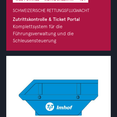
SCHWEIZERISCHE RETTUNGSFLUGWACHT
Zutrittskontrolle & Ticket Portal
Komplettsystem für die
Führungsverwaltung und die
Schleusensteuerung