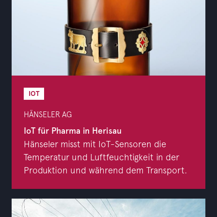
IOT
HÄNSELER AG
IoT für Pharma in Herisau
Hänseler misst mit IoT-Sensoren die
Temperatur und Luftfeuchtigkeit in der
Produktion und während dem Transport.