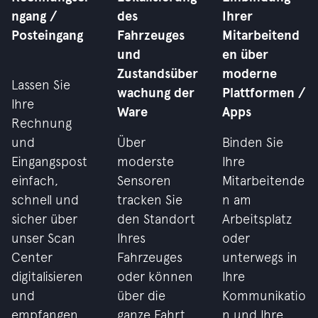
ngang /
des
Ihrer
Posteingang
Fahrzeuges
Mitarbeitend
und
en über
Zustandsüber
moderne
Lassen Sie
wachung der
Plattformen /
Ihre
Ware
Apps
Rechnung
und
Über
Binden Sie
Eingangspost
moderste
Ihre
einfach,
Sensoren
Mitarbeitende
schnell und
tracken Sie
n am
sicher über
den Standort
Arbeitsplatz
unser Scan
Ihres
oder
Center
Fahrzeuges
unterwegs in
digitalisieren
oder können
Ihre
und
über die
Kommunikatio
empfangen
ganze Fahrt
n und Ihre