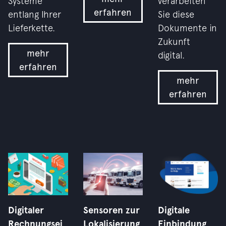
Systeme
verarbeiten
erfahren
entlang Ihrer
Sie diese
Lieferkette.
Dokumente in
Zukunft
mehr
digital.
erfahren
mehr
erfahren
Digitaler
Sensoren zur
Digitale
Rechnungsei
Lokalisierung
Einbindung