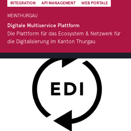
INTEGRATION
API MANAGEMENT
WEB PORTALE
MEINTHURGAU
Digitale Multiservice Plattform
Die Plattform für das Ecosystem & Netzwerk für
die Digitalisierung im Kanton Thurgau