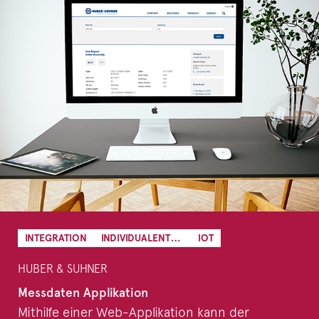
INTEGRATION
INDIVIDUALENTWICKLUNG
IOT
HUBER & SUHNER
Messdaten Applikation
Mithilfe einer Web-Applikation kann der