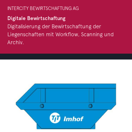
INTERCITY BEWIRTSCHAFTUNG AG
Digitale Bewirtschaftung
Digitalisierung der Bewirtschaftung der
Liegenschaften mit Workflow, Scanning und
Archiv.