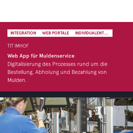
INTEGRATION
WEB PORTALE
INDIVIDUALENTWICKLUNG
TIT IMHOF
Web App für Muldenservice
Digitalisierung des Prozesses rund um die
Bestellung, Abholung und Bezahlung von
Mulden.