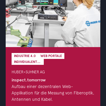
INDUSTRIE 4.0
WEB PORTALE
INDIVIDUALENTWICKLUNG
HUBER+SUHNER AG
inspect.tomorrow
Aufbau einer dezentralen Web-
Applikation für die Messung von Fiberoptik,
Antennen und Kabel.