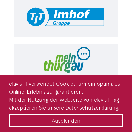
clavis IT verwendet Cookies, um ein optimales
Online-Erlebnis zu garantieren.
Mit der Nutzung der Webseite von clavis IT ag
akzeptieren Sie unsere
Datenschutzerklärung
.
Ausblenden