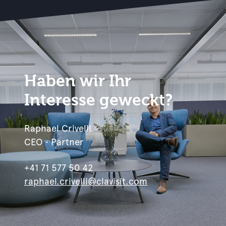
Haben wir Ihr
Interesse geweckt?
Raphael Crivelli
CEO • Partner
+41 71 577 50 42
raphael.crivelli@clavisit.com