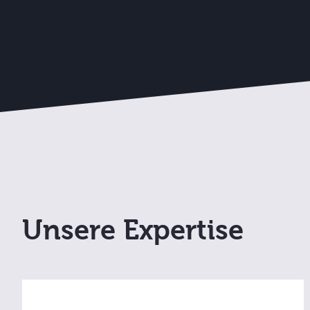
Unsere Expertise
Mit Liferay schaffen wir personalisierte
Erlebnisse entlang der gesamten Customer