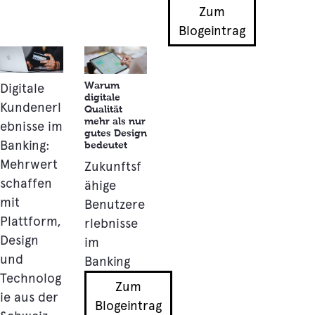
Zum
Blogeintrag
Warum
Digitale
digitale
Kundenerl
Qualität
mehr als nur
ebnisse im
gutes Design
Banking:
bedeutet
Mehrwert
Zukunftsf
schaffen
ähige
mit
Benutzere
Plattform,
rlebnisse
Design
im
und
Banking
Technolog
Zum
ie aus der
Blogeintrag