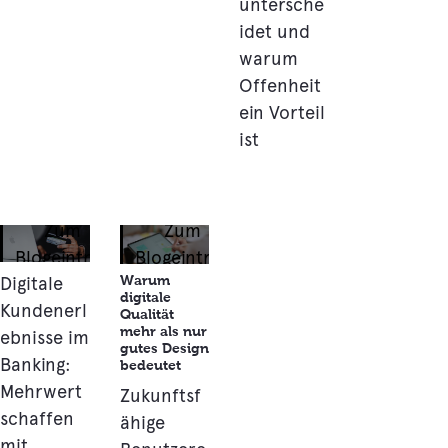
untersche
idet und
warum
Offenheit
ein Vorteil
ist
Zum
Zum
Blogeintrag
Blogeintrag
Warum
Digitale
digitale
Kundenerl
Qualität
mehr als nur
ebnisse im
gutes Design
Banking:
bedeutet
Mehrwert
Zukunftsf
schaffen
ähige
mit