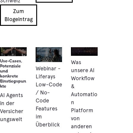
Schweiz
Zum
Blogeintrag
Zum
Zum
Zum
Blogeintrag
Blogeintrag
Blogeintrag
Use-Cases,
Was
Potenziale
Webinar -
unsere AI
und
Liferays
konkrete
Workflow
Einstiegspun
Low-Code
&
kte
/ No-
Automatio
AI Agents
Code
n
in der
Features
Platform
Versicher
im
von
ungswelt
Überblick
anderen