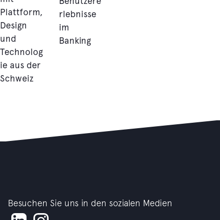
Benutzere
Plattform,
rlebnisse
Design
im
und
Banking
Technolog
ie aus der
Schweiz
Besuchen Sie uns in den sozialen Medien