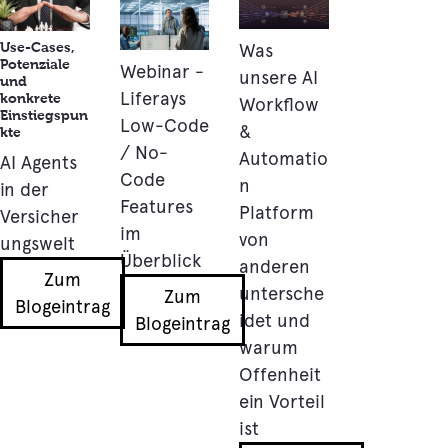
News/Blogs
Use-Cases,
Was
Potenziale
Webinar -
unsere AI
und
Liferays
konkrete
Workflow
Einstiegspun
Low-Code
&
kte
/ No-
Automatio
AI Agents
Code
n
in der
Features
Platform
Versicher
im
von
ungswelt
Überblick
anderen
Zum
untersche
Zum
Blogeintrag
idet und
Blogeintrag
warum
Offenheit
ein Vorteil
ist