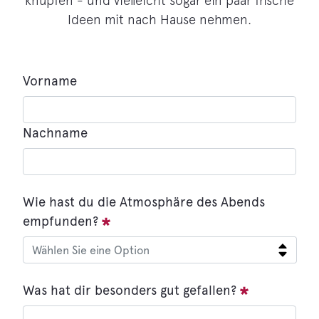
knüpfen - und vielleicht sogar ein paar frische
Ideen mit nach Hause nehmen.
Vorname
Nachname
:
0
/ 280
:
0
/ 280
Wie hast du die Atmosphäre des Abends
empfunden?
Was hat dir besonders gut gefallen?