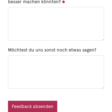
besser machen könnten?
:
0
/ 65000
Möchtest du uns sonst noch etwas sagen?
:
0
/ 65000
Feedback absenden