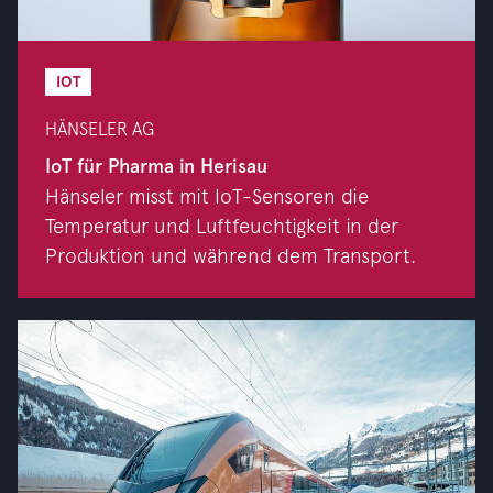
IOT
HÄNSELER AG
IoT für Pharma in Herisau
Hänseler misst mit IoT-Sensoren die
Temperatur und Luftfeuchtigkeit in der
Produktion und während dem Transport.