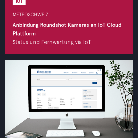
IOT
METEOSCHWEIZ
Anbindung Roundshot Kameras an IoT Cloud
Plattform
Status und Fernwartung via IoT