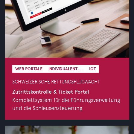
WEB PORTALE
INDIVIDUALENTWICKLUNG
IOT
SCHWEIZERISCHE RETTUNGSFLUGWACHT
Zutrittskontrolle & Ticket Portal
Komplettsystem für die Führungsverwaltung
und die Schleusensteuerung