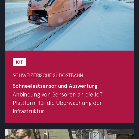
IOT
SCHWEIZERISCHE SÜDOSTBAHN
Schneelastsensor und Auswertung
Anbindung von Sensoren an die IoT
Plattform für die Überwachung der
Infrastruktur.