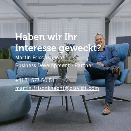
Haben wir Ihr
Interesse geweckt?
Martin Frischknecht
Business Development • Partner
+41 71 577 50 51
martin.frischknecht@clavisit.com