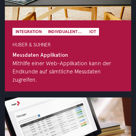
INTEGRATION
INDIVIDUALENTWICKLUNG
IOT
HUBER & SUHNER
Messdaten Applikation
Mithilfe einer Web-Applikation kann der
Endkunde auf sämtliche Messdaten
zugreifen.