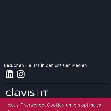
Besuchen Sie uns in den sozialen Medien
clavis IT verwendet Cookies, um ein optimales
Impressum