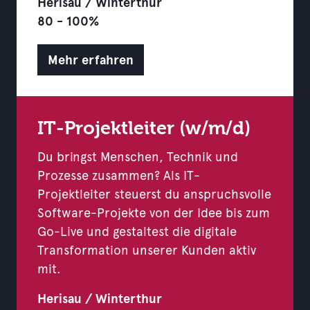
Herisau / Winterthur
80 - 100%
Mehr erfahren
IT-Projektleiter (w/m/d)
Du bringst Menschen, Technik und
Prozesse zusammen? Als IT-
Projektleiter steuerst du anspruchsvolle
Software-Projekte von der Idee bis zum
Go-Live und gestaltest die digitale
Transformation unserer Kunden aktiv
mit.
Herisau / Winterthur