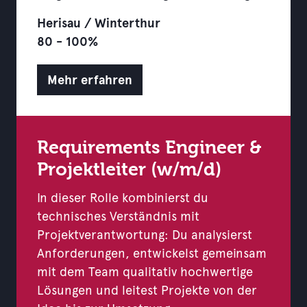
Herisau / Winterthur
80 - 100%
Mehr erfahren
Requirements Engineer &
Projektleiter (w/m/d)
In dieser Rolle kombinierst du
technisches Verständnis mit
Projektverantwortung: Du analysierst
Anforderungen, entwickelst gemeinsam
mit dem Team qualitativ hochwertige
Lösungen und leitest Projekte von der