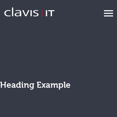
Backstage
Heading Example