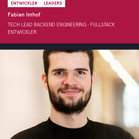
ENTWICKLER
LEADERS
Fabian Imhof
TECH LEAD BACKEND ENGINEERING • FULLSTACK
ENTWICKLER