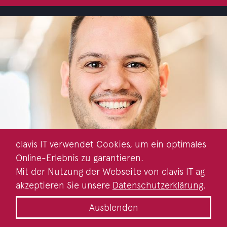
clavis IT verwendet Cookies, um ein optimales
Online-Erlebnis zu garantieren.
Mit der Nutzung der Webseite von clavis IT ag
akzeptieren Sie unsere
Datenschutzerklärung
.
GESCHÄFTSLEITUNG
CONSULTANT
VERKAUF
Ausblenden
Raphael Crivelli