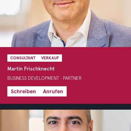
CONSULTANT
VERKAUF
Martin Frischknecht
BUSINESS DEVELOPMENT • PARTNER
Schreiben
Anrufen