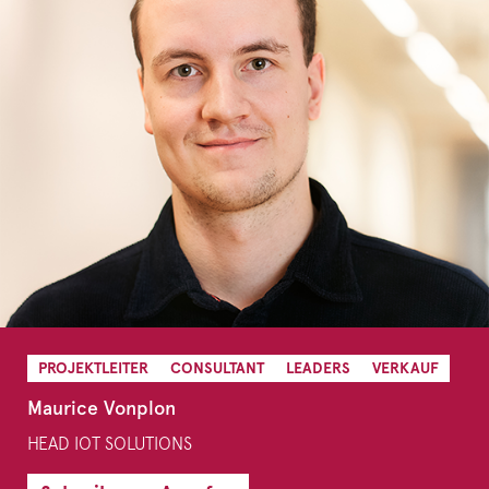
PROJEKTLEITER
CONSULTANT
LEADERS
VERKAUF
Maurice Vonplon
HEAD IOT SOLUTIONS