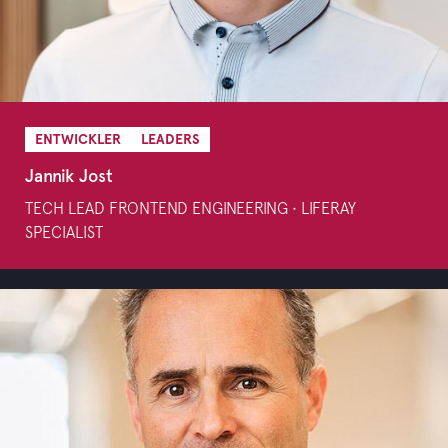
ENTWICKLER
LEADERS
Jannik Jost
TECH LEAD FRONTEND ENGINEERING • LIFERAY
SPECIALIST