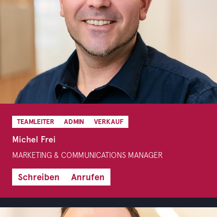
TEAMLEITER
ADMIN
VERKAUF
Michel Frei
MARKETING & COMMUNICATIONS MANAGER
Schreiben
Anrufen