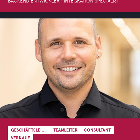
BACKEND ENTWICKLER • INTEGRATION SPECIALIST
GESCHÄFTSLEITUNG
TEAMLEITER
CONSULTANT
VERKAUF