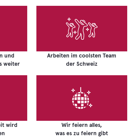
en und
Arbeiten im coolsten Team
 weiter
der Schweiz
it wird
Wir feiern alles,
en
was es zu feiern gibt