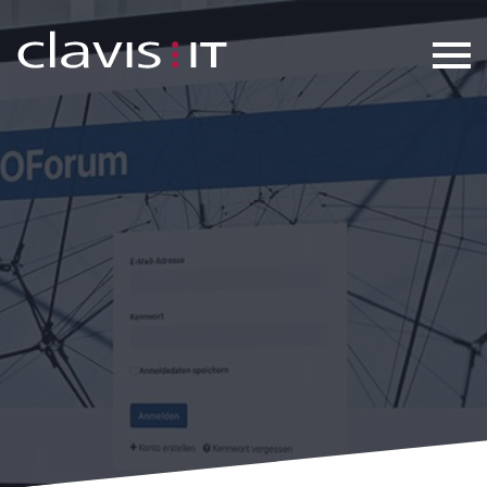
Relaunch der Beschaffungscommu