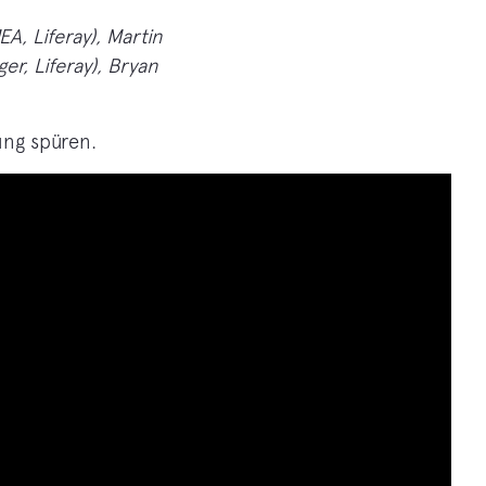
EA, Liferay), Martin
er, Liferay), Bryan
ung spüren.