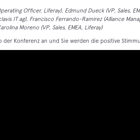
 Operating Officer, Liferay), Edmund Dueck (VP, Sales, EM
lavis IT ag), Francisco Ferrando-Ramirez (Alliance Manag
arolina Moreno (VP, Sales, EMEA, Liferay)
o der Konferenz an und Sie werden die positive Stimm